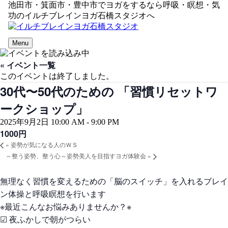
池田市・箕面市・豊中市でヨガをするなら呼吸・瞑想・気
功のイルチブレインヨガ石橋スタジオへ
Menu
« イベント一覧
このイベントは終了しました。
30代〜50代のための 「習慣リセットワ
ークショップ」
2025年9月2日 10:00 AM
-
9:00 PM
1000円
«
姿勢が気になる人のＷＳ
～整う姿勢、整う心～姿勢美人を目指すヨガ体験会
»
無理なく習慣を変えるための「脳のスイッチ」を入れるブレイ
ン体操と呼吸瞑想を行います
※最近こんなお悩みありませんか？※
☑ 夜ふかしで朝がつらい