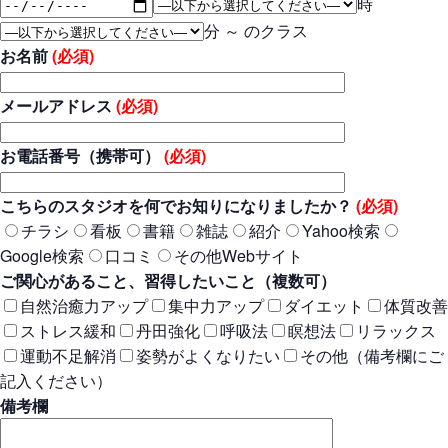
時
分 ～ のクラス
お名前
(必須)
メールアドレス
(必須)
お電話番号（携帯可）
(必須)
こちらのスタジオを何でお知りになりましたか？
(必須)
チラシ
看板
書籍
雑誌
紹介
Yahoo検索
Google検索
口コミ
その他Webサイト
ご関心があること、習得したいこと（複数可）
自然治癒力アップ
集中力アップ
ダイエット
体質改善
ストレス緩和
丹田強化
呼吸法
瞑想法
リラックス
運動不足解消
姿勢がよくなりたい
その他（備考欄にご
記入ください）
備考欄