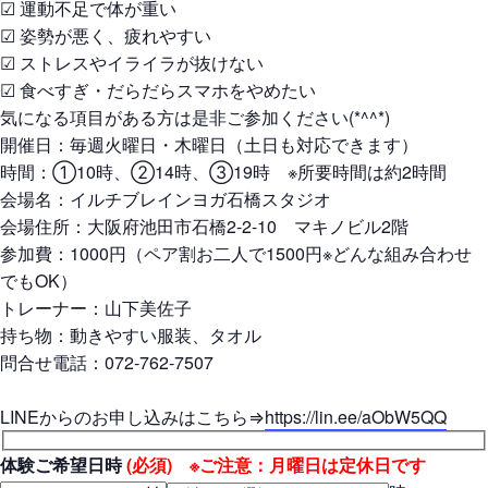
☑ 運動不足で体が重い
☑ 姿勢が悪く、疲れやすい
☑ ストレスやイライラが抜けない
☑ 食べすぎ・だらだらスマホをやめたい
気になる項目がある方は是非ご参加ください(*^^*)
開催日：毎週火曜日・木曜日（土日も対応できます）
時間：①10時、②14時、③19時 ※所要時間は約2時間
会場名：イルチブレインヨガ石橋スタジオ
会場住所：大阪府池田市石橋2-2-10 マキノビル2階
参加費：1000円（ペア割お二人で1500円※どんな組み合わせ
でもOK）
トレーナー：山下美佐子
持ち物：動きやすい服装、タオル
問合せ電話：072-762-7507
LINEからのお申し込みはこちら⇒
https://lin.ee/aObW5QQ
体験ご希望日時
(必須) ※ご注意：月曜日は定休日です