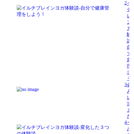
2
イ
チ
レ
ン
ガ
験
談-
自
で
康
理
し
う
3
会
ん
レ
演
ま
た
4
イ
ル