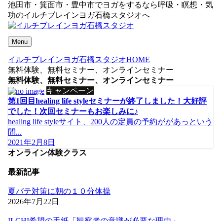
池田市・箕面市・豊中市でヨガをするなら呼吸・瞑想・気
功のイルチブレインヨガ石橋スタジオへ
Menu
イルチブレインヨガ石橋スタジオHOME
無料体験、無料セミナー、オンラインセミナー
無料体験、無料セミナー、オンラインセミナー
キャンペーン
第1回目healing life styleセミナーが終了しました！大好評
でした！次回セミナーもお楽しみに♪
healing life styleサイト、200人の定員の予約ががあっという
間...
2021年2月8日
オンライン体験クラス
最新記事
夏バテ対策に朝の１０分体操
2026年7月22日
ILCHI希望の手紙「観察者の意識が必要な理由」