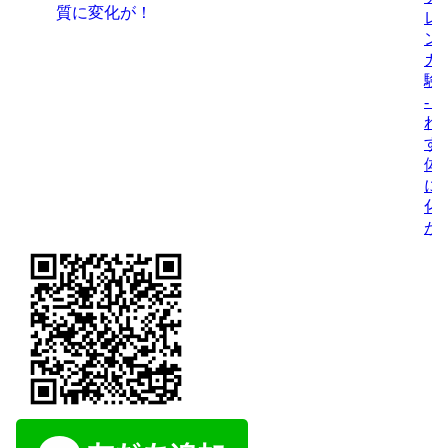
レ
ン
ガ
験
- 
れ
す
体
に
化
が