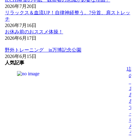
2026年7月20日
リラックス＆血流UP！自律神経整う。7分首、肩ストレッ
チ
2026年7月16日
お休み前のおススメ体操！
2026年6月17日
野外トレーニング in万博記念公園
2026年6月15日
人気記事
1
話
の
「
ま
き
き
で
っ
り
ろ
う