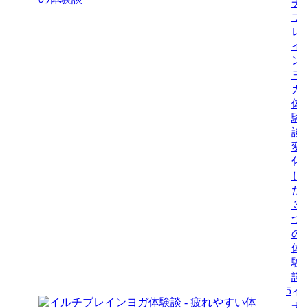
チ
ブ
レ
イ
ン
ヨ
ガ
体
験
談-
変
化
し
た
３
つ
の
体
験
談
5
イ
チ