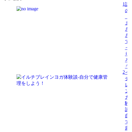
1
話
の
「
ま
き
き
で
っ
り
ろ
う
2
イ
チ
レ
ン
ガ
験
談-
自
で
康