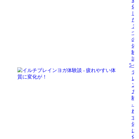
変
化
し
た
３
つ
の
体
験
談
5
イ
チ
レ
ン
ガ
験
- 
れ
す
体
に
化