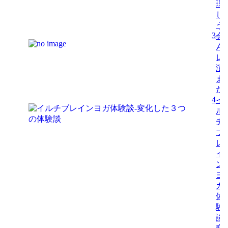
理
し
う
3
会
ん
レ
演
ま
た
4
イ
ル
チ
ブ
レ
イ
ン
ヨ
ガ
体
験
談-