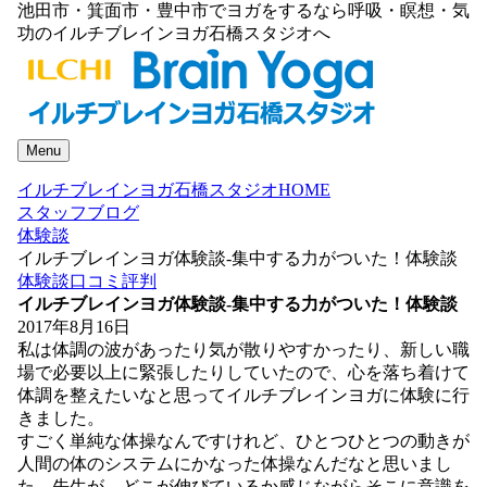
池田市・箕面市・豊中市でヨガをするなら呼吸・瞑想・気
功のイルチブレインヨガ石橋スタジオへ
Menu
イルチブレインヨガ石橋スタジオHOME
スタッフブログ
体験談
イルチブレインヨガ体験談-集中する力がついた！体験談
体験談
口コミ
評判
イルチブレインヨガ体験談-集中する力がついた！体験談
2017年8月16日
私は体調の波があったり気が散りやすかったり、新しい職
場で必要以上に緊張したりしていたので、心を落ち着けて
体調を整えたいなと思ってイルチブレインヨガに体験に行
きました。
すごく単純な体操なんですけれど、ひとつひとつの動きが
人間の体のシステムにかなった体操なんだなと思いまし
た。先生が、どこが伸びているか感じながらそこに意識を