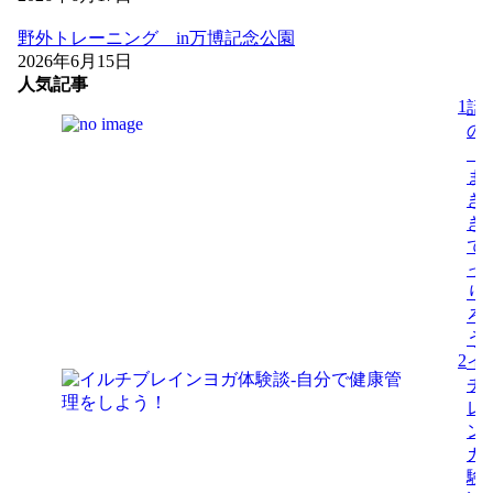
野外トレーニング in万博記念公園
2026年6月15日
人気記事
1
話
の
「
ま
き
き
で
っ
り
ろ
う
2
イ
チ
レ
ン
ガ
験