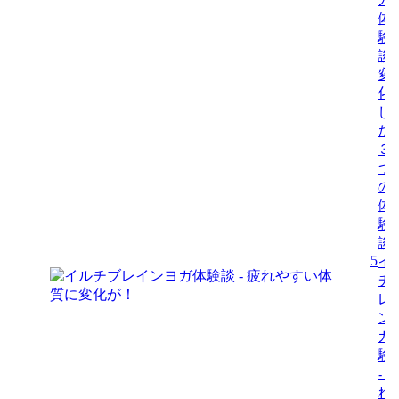
体
験
談-
変
化
し
た
３
つ
の
体
験
談
5
イ
チ
レ
ン
ガ
験
- 
れ