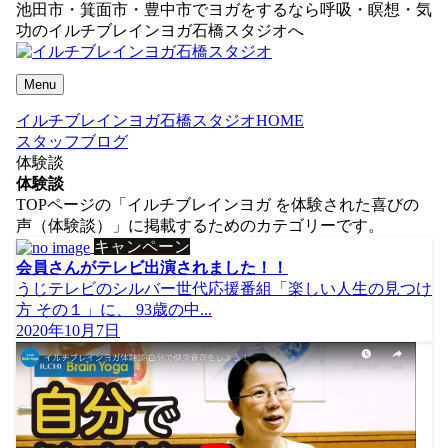
池田市・箕面市・豊中市でヨガをするなら呼吸・瞑想・気
功のイルチブレインヨガ石橋スタジオへ
Menu
イルチブレインヨガ石橋スタジオHOME
スタッフブログ
体験談
体験談
TOPページの「イルチブレインヨガ を体験された喜びの
声（体験談）」に掲載するためのカテゴリーです。
キャンペーン
会員さんがテレビ出演されました！！
うじテレビのシルバー世代応援番組「楽しい人生の見つけ
方 その１」に、 93歳の中...
2020年10月7日