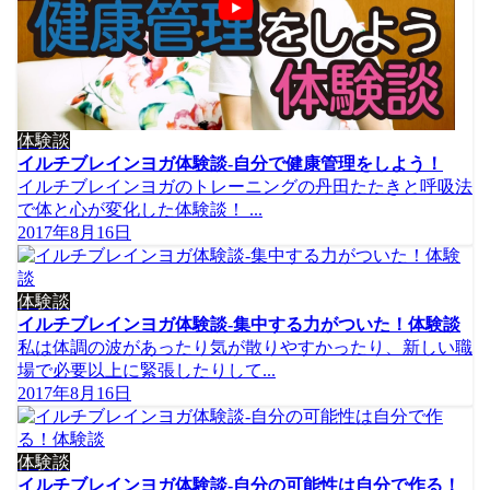
体験談
イルチブレインヨガ体験談-自分で健康管理をしよう！
イルチブレインヨガのトレーニングの丹田たたきと呼吸法
で体と心が変化した体験談！ ...
2017年8月16日
体験談
イルチブレインヨガ体験談-集中する力がついた！体験談
私は体調の波があったり気が散りやすかったり、新しい職
場で必要以上に緊張したりして...
2017年8月16日
体験談
イルチブレインヨガ体験談-自分の可能性は自分で作る！