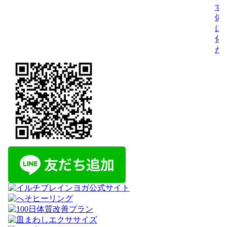
す
体
に
化
が