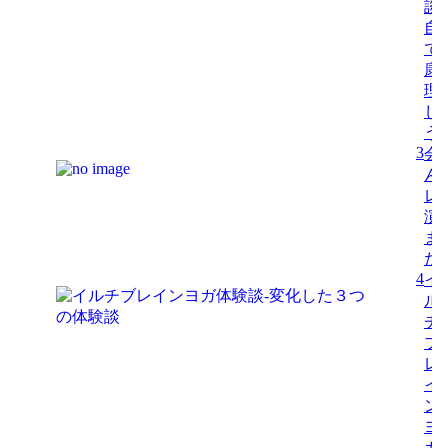
談-
自
で
康
理
し
う
3
会
ん
レ
演
ま
た
4
イ
ル
チ
ブ
レ
イ
ン
ヨ
ガ