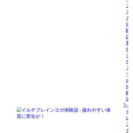
ン
ヨ
ガ
体
験
談-
変
化
し
た
３
つ
の
体
験
談
5
イ
チ
レ
ン
ガ