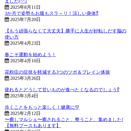
ました(^^♪
2025年8月11日
3か月で姿勢もお腹もスラ～リ！涼しい身体⁈
2025年7月20日
【もう頑張らなくて大丈夫】勝手に人生が好転しだす脳の
使い方
2025年4月23日
春こそ運動を始めよう！
2025年4月10日
花粉症の症状を軽減する3つのツボ＆ブレイン体操
2025年3月26日
疲れるとどうして甘いものが食べたくなるのでしょう⁉
2025年3月4日
歩くことをもっと楽しく！健康に💛
2025年2月12日
〜癒しマルシェ〜癒されること、整うこと、集めました!
【無料ブースもあります】