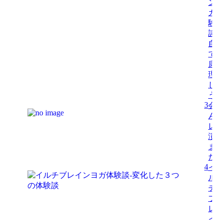
ン
ガ
験
談-
自
で
康
理
し
う
3
会
ん
レ
演
ま
た
4
イ
ル
チ
ブ
レ
イ