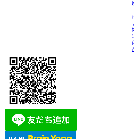
験
- 
れ
す
体
に
化
が