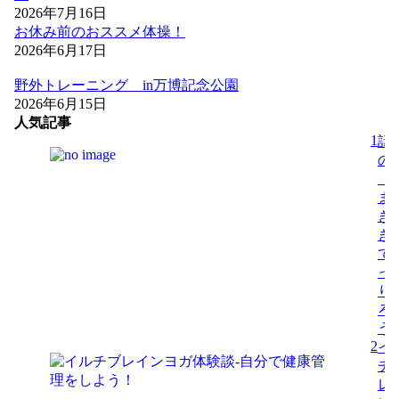
2026年7月16日
お休み前のおススメ体操！
2026年6月17日
野外トレーニング in万博記念公園
2026年6月15日
人気記事
1
話
の
「
ま
き
き
で
っ
り
ろ
う
2
イ
チ
レ