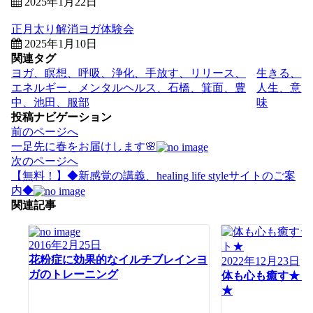
2025年1月22日
正月太り解消ヨガ体験会
2025年1月10日
関連タグ
ヨガ、瞑想、呼吸、浄化、手放す、リリース、
生きる、
エネルギー、メンタルヘルス、石橋、箕面、豊
人生、意
中、池田、服部
味
投稿ナビゲーション
前のページへ
一足先に春をお届けします🌸
次のページへ
【無料！】◆新感覚の講義、healing life styleサイトのご案
内◆
関連記事
2016年2月25日
花粉症に効果的なイルチブレインヨ
2022年12月23日
ガのトレーニング
体も心も癒す★ヒ
★