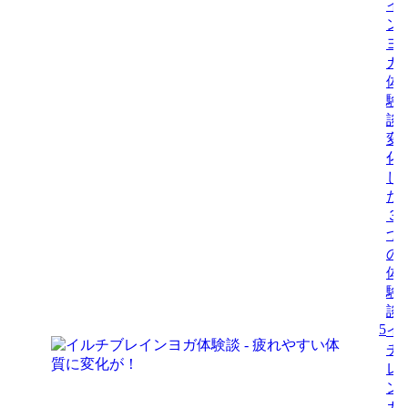
イ
ン
ヨ
ガ
体
験
談-
変
化
し
た
３
つ
の
体
験
談
5
イ
チ
レ
ン
ガ