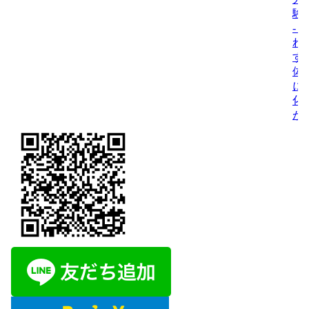
験
- 
れ
す
体
に
化
が