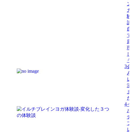
ン
ガ
験
談-
自
で
康
理
し
う
3
会
ん
レ
演
ま
た
4
イ
ル
チ
ブ
レ