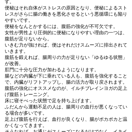
す。
便秘はそれ自体がストレスの原因となり、便秘によるスト
レスがさらに腸の働きを悪化させるという悪循環にも陥り
やすいです。
便秘をなんとかするには、腹筋の強化が不可欠です。
女性が男性より圧倒的に便秘になりやすい理由の一つは、
腹筋が足りないから。
いきむ力が強ければ、便はそれだけスムーズに排出されて
いきます。
腹筋を鍛えれば、腸周りの力が足りない「ゆるゆる状態」
が改善。
肛門に十分な圧力が加わるようになります。
腸などの内臓が下に垂れている人も、腹筋を強化すること
で、内臓がリフトアップし、腸の活力が取り戻されます。
腹筋の強化にオススメなのが、イルチブレインヨガの足上
げ腹筋トレーニング。
床に寝そべった状態で足を持ち上げます。
ふだんから運動不足の人は、腸周りの血行が悪くなってい
る場合が多いです。
足上げ腹筋を行えば、血行が良くなり、腸がポカポカと温
かくなってきます。
そうなれば、お通じがスムーズになるだけでなく、イキイ