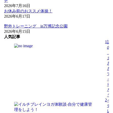
チ
2026年7月16日
お休み前のおススメ体操！
2026年6月17日
野外トレーニング in万博記念公園
2026年6月15日
人気記事
1
話
の
「
ま
き
き
で
っ
り
ろ
う
2
イ
チ
レ